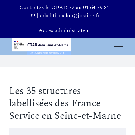
Passer
Contactez le CDAD 77 au 01 64 79 81
au
39
|
cdad.tj-melun@justice.fr
contenu
Accès administrateur
Les 35 structures
labellisées des France
Service en Seine-et-Marne