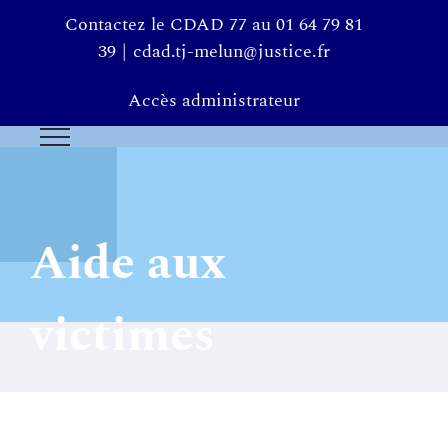
Passer
Contactez le CDAD 77 au 01 64 79 81
au
39
|
cdad.tj-melun@justice.fr
contenu
Accès administrateur
Aide aux
victimes