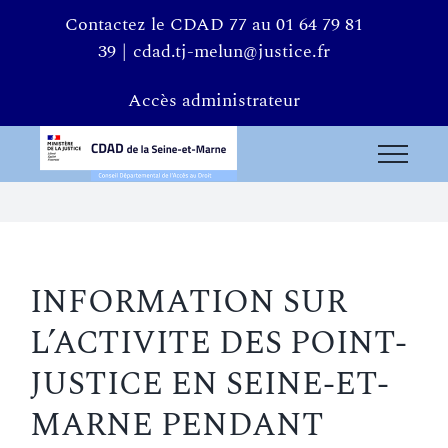
Passer
Contactez le CDAD 77 au 01 64 79 81
au
39
|
cdad.tj-melun@justice.fr
contenu
Accès administrateur
INFORMATION SUR
L’ACTIVITE DES POINT-
JUSTICE EN SEINE-ET-
MARNE PENDANT